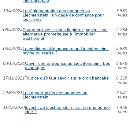
internationale
10/4/2024
La réglementation des banques au
3 580
Liechtenstein : un gage de confiance pour
vues
les clients
08/4/2024
Pourquoi investir dans la pierre-papier : une
2 764
alternative prometteuse à l’immobilier
vues
traditionnel
05/4/2024
La confidentialité bancaire au Liechtenstein :
4 839
mythe ou réalité ?
vues
08/12/2021
Ouvrir une entreprise au Liechtenstein : Les
8 878
avantages
vues
17/11/2021
Tout ce qu’il faut savoir sur le droit bancaire
6 168
vues
22/6/2021
Les opportunités des banques au
7 041
Liechtenstein
vues
11/12/2020
Investir au Liechtenstein : Est-ce une bonne
7 466
idée ?
vues