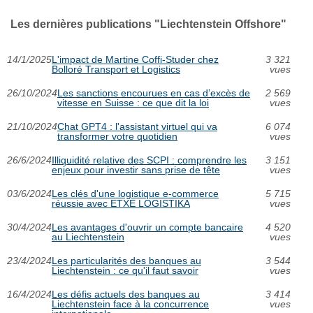
Les dernières publications "Liechtenstein Offshore"
14/1/2025
L'impact de Martine Coffi-Studer chez
3 321
Bolloré Transport et Logistics
vues
26/10/2024
Les sanctions encourues en cas d’excès de
2 569
vitesse en Suisse : ce que dit la loi
vues
21/10/2024
Chat GPT4 : l'assistant virtuel qui va
6 074
transformer votre quotidien
vues
26/6/2024
Illiquidité relative des SCPI : comprendre les
3 151
enjeux pour investir sans prise de tête
vues
03/6/2024
Les clés d'une logistique e-commerce
5 715
réussie avec ETXE LOGISTIKA
vues
30/4/2024
Les avantages d'ouvrir un compte bancaire
4 520
au Liechtenstein
vues
23/4/2024
Les particularités des banques au
3 544
Liechtenstein : ce qu'il faut savoir
vues
16/4/2024
Les défis actuels des banques au
3 414
Liechtenstein face à la concurrence
vues