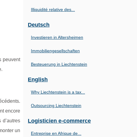
Illiquidité relative des...
Deutsch
Investieren in Altersheimen
Immobiliengesellschaften
es peuvent
Besteuerung in Liechtenstein
e.
English
Why Liechtenstein is a tax...
récédents.
Outsourcing Liechtenstein
ent encore
Logisticien e-commerce
s d’autres
 monter un
Entreprise en Afrique de...