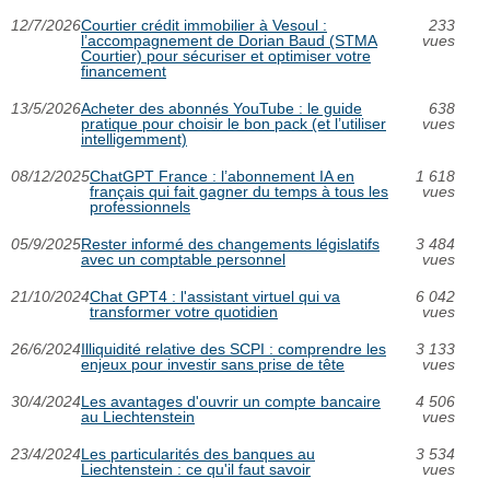
12/7/2026
Courtier crédit immobilier à Vesoul :
233
l’accompagnement de Dorian Baud (STMA
vues
Courtier) pour sécuriser et optimiser votre
financement
13/5/2026
Acheter des abonnés YouTube : le guide
638
pratique pour choisir le bon pack (et l’utiliser
vues
intelligemment)
08/12/2025
ChatGPT France : l’abonnement IA en
1 618
français qui fait gagner du temps à tous les
vues
professionnels
05/9/2025
Rester informé des changements législatifs
3 484
avec un comptable personnel
vues
21/10/2024
Chat GPT4 : l'assistant virtuel qui va
6 042
transformer votre quotidien
vues
26/6/2024
Illiquidité relative des SCPI : comprendre les
3 133
enjeux pour investir sans prise de tête
vues
30/4/2024
Les avantages d'ouvrir un compte bancaire
4 506
au Liechtenstein
vues
23/4/2024
Les particularités des banques au
3 534
Liechtenstein : ce qu'il faut savoir
vues