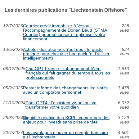
Les dernières publications "Liechtenstein Offshore"
12/7/2026
Courtier crédit immobilier à Vesoul :
228
l’accompagnement de Dorian Baud (STMA
vues
Courtier) pour sécuriser et optimiser votre
financement
13/5/2026
Acheter des abonnés YouTube : le guide
634
pratique pour choisir le bon pack (et l’utiliser
vues
intelligemment)
08/12/2025
ChatGPT France : l’abonnement IA en
1 613
français qui fait gagner du temps à tous les
vues
professionnels
05/9/2025
Rester informé des changements législatifs
3 478
avec un comptable personnel
vues
21/10/2024
Chat GPT4 : l'assistant virtuel qui va
6 032
transformer votre quotidien
vues
26/6/2024
Illiquidité relative des SCPI : comprendre les
3 129
enjeux pour investir sans prise de tête
vues
30/4/2024
Les avantages d'ouvrir un compte bancaire
4 501
au Liechtenstein
vues