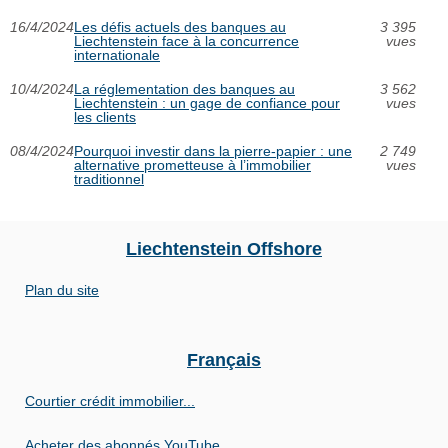
16/4/2024
Les défis actuels des banques au
3 395
Liechtenstein face à la concurrence
vues
internationale
10/4/2024
La réglementation des banques au
3 562
Liechtenstein : un gage de confiance pour
vues
les clients
08/4/2024
Pourquoi investir dans la pierre-papier : une
2 749
alternative prometteuse à l’immobilier
vues
traditionnel
Liechtenstein Offshore
Plan du site
Français
Courtier crédit immobilier...
Acheter des abonnés YouTube...