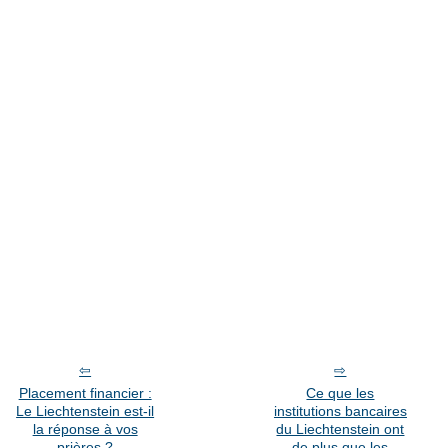
Placement financier :
Ce que les
Le Liechtenstein est-il
institutions bancaires
la réponse à vos
du Liechtenstein ont
prières ?
de plus que les