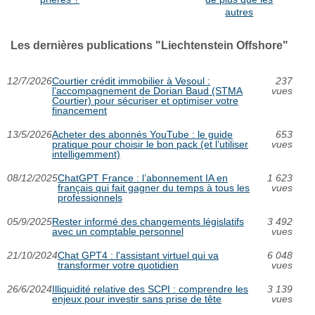
autres
Les dernières publications "Liechtenstein Offshore"
12/7/2026
Courtier crédit immobilier à Vesoul :
237
l’accompagnement de Dorian Baud (STMA
vues
Courtier) pour sécuriser et optimiser votre
financement
13/5/2026
Acheter des abonnés YouTube : le guide
653
pratique pour choisir le bon pack (et l’utiliser
vues
intelligemment)
08/12/2025
ChatGPT France : l’abonnement IA en
1 623
français qui fait gagner du temps à tous les
vues
professionnels
05/9/2025
Rester informé des changements législatifs
3 492
avec un comptable personnel
vues
21/10/2024
Chat GPT4 : l'assistant virtuel qui va
6 048
transformer votre quotidien
vues
26/6/2024
Illiquidité relative des SCPI : comprendre les
3 139
enjeux pour investir sans prise de tête
vues