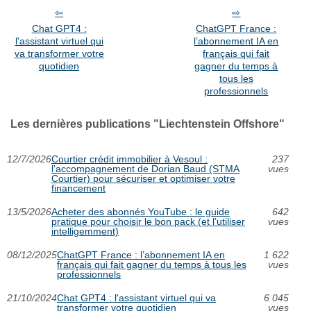
Chat GPT4 :
ChatGPT France :
l'assistant virtuel qui
l’abonnement IA en
va transformer votre
français qui fait
quotidien
gagner du temps à
tous les
professionnels
Les dernières publications "Liechtenstein Offshore"
12/7/2026
Courtier crédit immobilier à Vesoul :
237
l’accompagnement de Dorian Baud (STMA
vues
Courtier) pour sécuriser et optimiser votre
financement
13/5/2026
Acheter des abonnés YouTube : le guide
642
pratique pour choisir le bon pack (et l’utiliser
vues
intelligemment)
08/12/2025
ChatGPT France : l’abonnement IA en
1 622
français qui fait gagner du temps à tous les
vues
professionnels
21/10/2024
Chat GPT4 : l'assistant virtuel qui va
6 045
transformer votre quotidien
vues