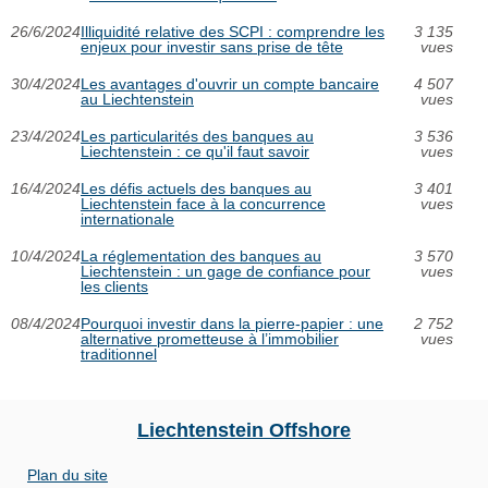
26/6/2024
Illiquidité relative des SCPI : comprendre les
3 135
enjeux pour investir sans prise de tête
vues
30/4/2024
Les avantages d'ouvrir un compte bancaire
4 507
au Liechtenstein
vues
23/4/2024
Les particularités des banques au
3 536
Liechtenstein : ce qu'il faut savoir
vues
16/4/2024
Les défis actuels des banques au
3 401
Liechtenstein face à la concurrence
vues
internationale
10/4/2024
La réglementation des banques au
3 570
Liechtenstein : un gage de confiance pour
vues
les clients
08/4/2024
Pourquoi investir dans la pierre-papier : une
2 752
alternative prometteuse à l’immobilier
vues
traditionnel
Liechtenstein Offshore
Plan du site