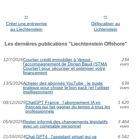
Créer une entreprise
Défiscaliser au
au Liechtenstein
Lichtenstein
Les dernières publications "Liechtenstein Offshore"
12/7/2026
Courtier crédit immobilier à Vesoul :
234
l’accompagnement de Dorian Baud (STMA
vues
Courtier) pour sécuriser et optimiser votre
financement
13/5/2026
Acheter des abonnés YouTube : le guide
639
pratique pour choisir le bon pack (et l’utiliser
vues
intelligemment)
08/12/2025
ChatGPT France : l’abonnement IA en
1 620
français qui fait gagner du temps à tous les
vues
professionnels
05/9/2025
Rester informé des changements législatifs
3 484
avec un comptable personnel
vues
21/10/2024
Chat GPT4 : l'assistant virtuel qui va
6 042