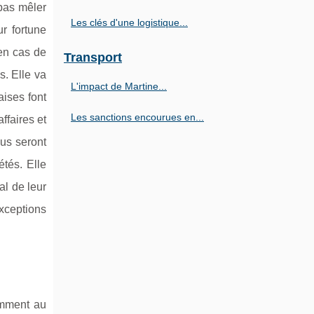
pas mêler
Les clés d'une logistique...
ur fortune
 en cas de
Transport
s. Elle va
L'impact de Martine...
aises font
Les sanctions encourues en...
ffaires et
nus seront
étés. Elle
al de leur
exceptions
amment au