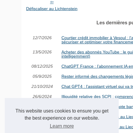
Défiscaliser au Lichtenstein
Les dernières p
12/7/2026
Courtier crédit immobilier à Vesoul 
sécuriser et optimiser votre financem
13/5/2026
Acheter des abonnés YouTube : le guide
intelligemment)
08/12/2025
ChatGPT France : l’abonnement IA en f
05/9/2025
Rester informé des changements légis
21/10/2024
Chat GPT4 : l'assistant virtuel qui va 
26/6/2024
Illiquidité relative des SCPI : compren
30/4/2024
Les avantages d'ouvrir un compte ban
This website uses cookies to ensure you get
23/4/2024
Les particularités des banques au Liech
the best experience on our website.
Learn more
16/4/2024
Les défis actuels des banques au Liec