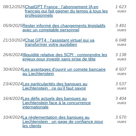
08/12/2025
ChatGPT France : l’abonnement IA en
1 623
français qui fait gagner du temps à tous les
vues
professionnels
05/9/2025
Rester informé des changements législatifs
3 491
avec un comptable personnel
vues
21/10/2024
Chat GPT4 : l'assistant virtuel qui va
6 048
transformer votre quotidien
vues
26/6/2024
Illiquidité relative des SCPI : comprendre les
3 138
enjeux pour investir sans prise de tête
vues
30/4/2024
Les avantages d'ouvrir un compte bancaire
4 507
au Liechtenstein
vues
23/4/2024
Les particularités des banques au
3 537
Liechtenstein : ce qu'il faut savoir
vues
16/4/2024
Les défis actuels des banques au
3 404
Liechtenstein face à la concurrence
vues
internationale
10/4/2024
La réglementation des banques au
3 570
Liechtenstein : un gage de confiance pour
vues
les clients